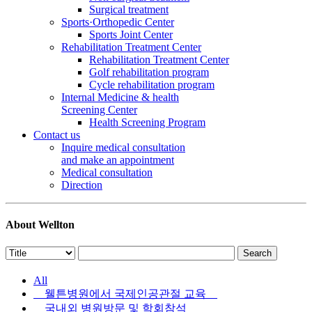
Surgical treatment
Sports·Orthopedic Center
Sports Joint Center
Rehabilitation Treatment Center
Rehabilitation Treatment Center
Golf rehabilitation program
Cycle rehabilitation program
Internal Medicine & health
Screening Center
Health Screening Program
Contact us
Inquire medical consultation
and make an appointment
Medical consultation
Direction
About Wellton
All
웰튼병원에서 국제인공관절 교육
국내외 병원방문 및 학회참석