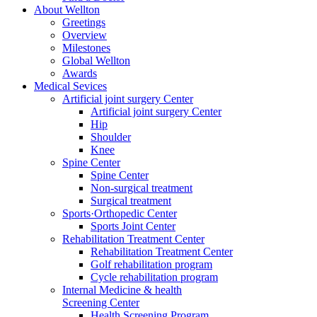
About Wellton
Greetings
Overview
Milestones
Global Wellton
Awards
Medical Sevices
Artificial joint surgery Center
Artificial joint surgery Center
Hip
Shoulder
Knee
Spine Center
Spine Center
Non-surgical treatment
Surgical treatment
Sports·Orthopedic Center
Sports Joint Center
Rehabilitation Treatment Center
Rehabilitation Treatment Center
Golf rehabilitation program
Cycle rehabilitation program
Internal Medicine & health
Screening Center
Health Screening Program