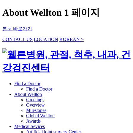
About Wellton 1 페이지
본문 바로가기
CONTACT US
LOCATION
KOREAN >
Find a Doctor
Find a Doctor
About Wellton
Greetings
Overview
Milestones
Global Wellton
Awards
Medical Sevices
Artificial joint surgery Center