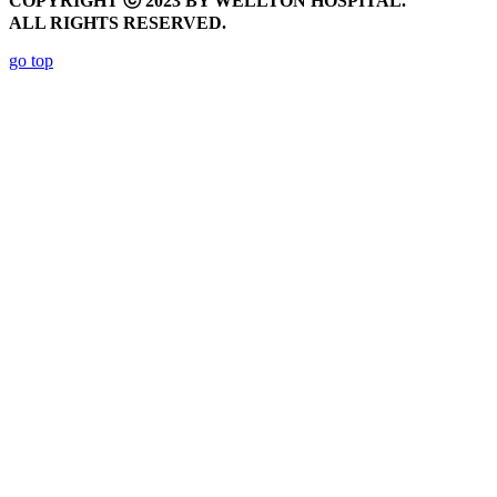
COPYRIGHT ⓒ 2023 BY WELLTON HOSPITAL.
ALL RIGHTS RESERVED.
go top