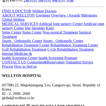
열린
1
페이지
2
페이지
3
페이지
4
페이지
맨끝
FIND A DOCTOR
Wellton Doctors
ABOUT WELLTON
Greetings
Overview / Awards
Milestones
Global Wellton
MEDICAL SERVICES
Artificial joint surgery Center
Artificial joint
surgery Center
Hip
Shoulder
Knee
Spine Center
Spine Center
Non-surgical Treatment
Surgical
Treatment
Sports · Orthopedic Center
Sports · Orthopedic Center
Rehabilitation Treatment Center
Rehabilitation Treatment Center
Golf Rehabilitation Treatment
Cycle Rehabilitation Treatment
Internal Medicine &
health Screening Center
health Screening Program
CONTACT US
Counseling&Reservation
Outpatient Service
Process
How to find us
WELLTON HOSPITAL
(07788) 22, Magokjungang 5-ro, Gangseo-gu, Seoul, Republic of
Korea
82 - 2- 2690- 2000
global@wellton.co.kr