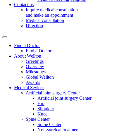
Contact us
Inquire medical consultation
and make an appointment
Medical consultation
Direction
Find a Doctor
Find a Doctor
About Wellton
Greetings
Overview
Milestones
Global Wellton
Awards
Medical Sevices
Artificial joint surgery Center
Artificial joint surgery Center
Hip
Shoulder
Knee
Spine Center
Spine Center
Non-surgical treatment